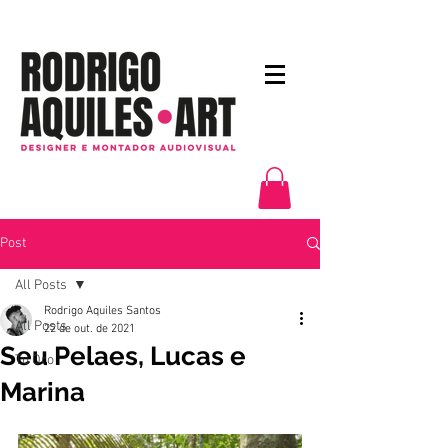
Post
All Posts
Rodrigo Aquiles Santos
All Posts
22 de out. de 2021
Seu Pelaes, Lucas e
Tu Oro
Marina