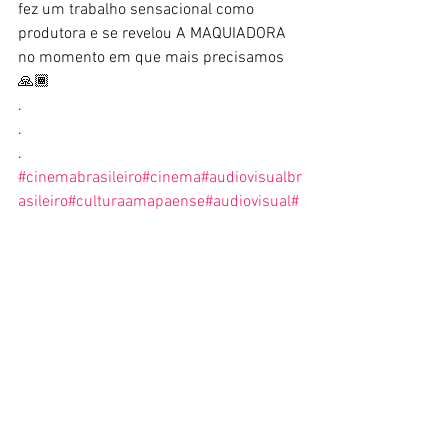
fez um trabalho sensacional como 
produtora e se revelou A MAQUIADORA 
no momento em que mais precisamos 
🙏🏾 
.
.
.
#cinemabrasileiro
#cinema
#audiovisualbr
asileiro
#culturaamapaense
#audiovisual
#
cultura
Tu Oro
Comentários