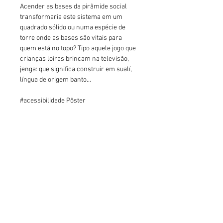
Acender as bases da pirâmide social 
transformaria este sistema em um 
quadrado sólido ou numa espécie de 
torre onde as bases são vitais para 
quem está no topo? Tipo aquele jogo que 
crianças loiras brincam na televisão, 
jenga: que significa construir em sualí, 
língua de origem banto…
#acessibilidade Pôster 
com fundo amarelo, com os 
dizeres "Vote em Mulheres Pretas" em 
letras pretas, centralizado e ao 
redor grafismos que fazem referência à 
cultura preta brasileira e africana.